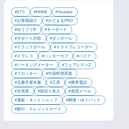
ETC
HHKB
Youtube
お客様紹介
かどまるPRO
ゆうプリR
キーボード
サポート詐欺
ダンボール
トラックボール
ドライブレコーダー
ドラレコ
ハンターカブ
バイク
パーキングメーター
フェアレディZ
プロッキー
中国料理昇龍
五勝手屋羊羹
工具
携帯電話
文房具
箱切り名人
迷惑メール
通販・ネットショップ
郵便・ゆうパック
銀行・クレジットカード