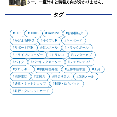
ター。一度外すと装着方向が分かりません。
タグ
ETC
HHKB
Youtube
お客様紹介
かどまるPRO
ゆうプリR
キーボード
サポート詐欺
ダンボール
トラックボール
ドライブレコーダー
ドラレコ
ハンターカブ
バイク
パーキングメーター
フェアレディZ
プロッキー
中国料理昇龍
五勝手屋羊羹
工具
携帯電話
文房具
箱切り名人
迷惑メール
通販・ネットショップ
郵便・ゆうパック
銀行・クレジットカード