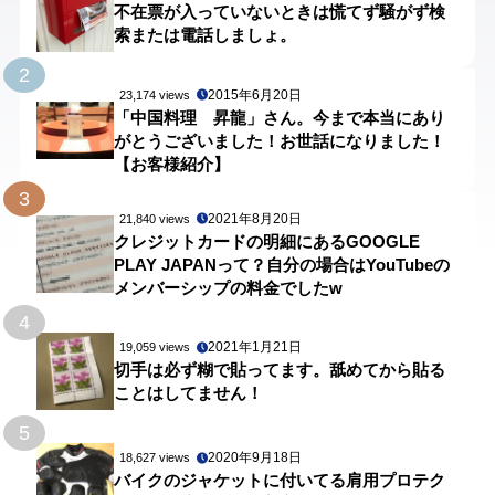
不在票が入っていないときは慌てず騒がず検
索または電話しましょ。
2
2015年6月20日
23,174 views
「中国料理 昇龍」さん。今まで本当にあり
がとうございました！お世話になりました！
【お客様紹介】
3
2021年8月20日
21,840 views
クレジットカードの明細にあるGOOGLE
PLAY JAPANって？自分の場合はYouTubeの
メンバーシップの料金でしたw
4
2021年1月21日
19,059 views
切手は必ず糊で貼ってます。舐めてから貼る
ことはしてません！
5
2020年9月18日
18,627 views
バイクのジャケットに付いてる肩用プロテク