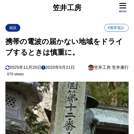
笠井工房
MENU
雑談
#携帯電話
携帯の電波の届かない地域をドライ
ブするときは慎重に。
2025年11月20日
2020年9月21日
笠井工房 笠井康行
670 views