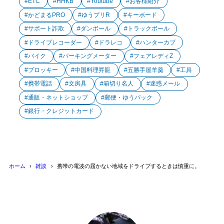
ETC
HHKB
Youtube
お客様紹介
かどまるPRO
ゆうプリR
キーボード
サポート詐欺
ダンボール
トラックボール
ドライブレコーダー
ドラレコ
ハンターカブ
バイク
パーキングメーター
フェアレディZ
プロッキー
中国料理昇龍
五勝手屋羊羹
工具
携帯電話
文房具
箱切り名人
迷惑メール
通販・ネットショップ
郵便・ゆうパック
銀行・クレジットカード
ホーム
雑談
携帯の電波の届かない地域をドライブするときは慎重に。