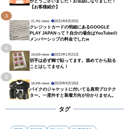
がとうございました！お世話になりました！
【お客様紹介】
3
2021年8月20日
21,781 views
クレジットカードの明細にあるGOOGLE
PLAY JAPANって？自分の場合はYouTubeの
メンバーシップの料金でしたw
4
2021年1月21日
19,029 views
切手は必ず糊で貼ってます。舐めてから貼る
ことはしてません！
5
2020年9月18日
18,545 views
バイクのジャケットに付いてる肩用プロテク
ター。一度外すと装着方向が分かりません。
タグ