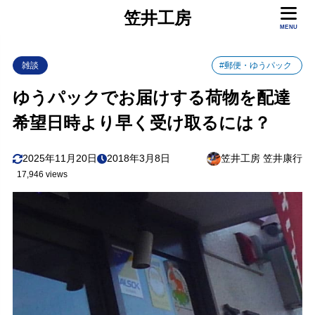
笠井工房
目次
MENU
雑談
#郵便・ゆうパック
1
まずは、弊社（笠井工房）へ連絡してください
ゆうパックでお届けする荷物を配達
2
お名前、お荷物のお問い合わせ番号、配達郵便局、受け
希望日時より早く受け取るには？
取り日時を教えてください
3
身分証を持って、指定した日時に配達郵便局で受け取っ
2025年11月20日
2018年3月8日
笠井工房 笠井康行
てください
17,946 views