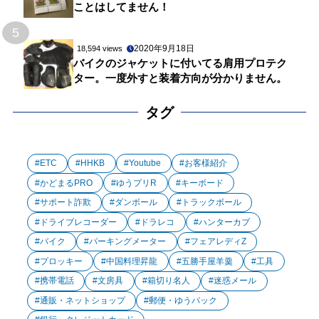
ことはしてません！
5
2020年9月18日
18,594 views
バイクのジャケットに付いてる肩用プロテク
ター。一度外すと装着方向が分かりません。
タグ
ETC
HHKB
Youtube
お客様紹介
かどまるPRO
ゆうプリR
キーボード
サポート詐欺
ダンボール
トラックボール
ドライブレコーダー
ドラレコ
ハンターカブ
バイク
パーキングメーター
フェアレディZ
プロッキー
中国料理昇龍
五勝手屋羊羹
工具
携帯電話
文房具
箱切り名人
迷惑メール
通販・ネットショップ
郵便・ゆうパック